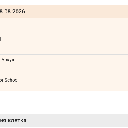
8.08.2026
l
М Аркуш
or School
ния клетка