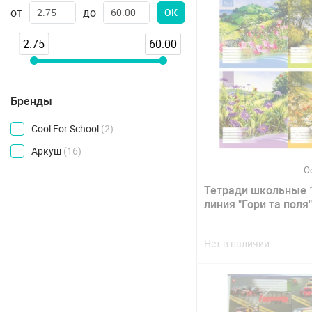
от
до
ОК
2.75
60.00
Бренды
Cool For School
(2)
Аркуш
(16)
О
Тетради школьные 
линия "Гори та пол
Нет в наличии