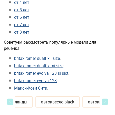
от 4 лет
от 5 лет
от 6 лет
от 7 лет
от 8 лет
Советуем рассмотреть популярные модели для
ребенка:
britax romer dualfix i size
.
britax romer dualfix mi size
.
britax romer evolva 123 sl sict
.
britax romer evolva 123
.
Макси-Кози Сити
.
 9 нидерланды
автокресло black
автокресло с