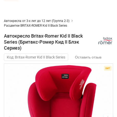
Автокресла от 3-х лет до 12 лет (Группа 2-3)
Расцветки BRITAX-ROMER Kid II Black Series
Автокресло Britax-Romer Kid II Black
Series (Бритакс-Ромер Кид II Блэк
Сериез)
Код: Britax-Romer Kid II Black Series
Оставить отзыв
ХИТ
ХИТ
ХИТ
ХИТ
ХИТ
ХИТ
ХИТ
ХИТ
ХИТ
ХИТ
ХИТ
ХИТ