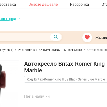
доставка
Вместе дешевле
Рассрочка
От
аш город
Желан
(Группа 1)
Расцветки BRITAX-ROMER KING II LS Black Series
Автокресло Brit
Автокресло Britax-Romer King II
Marble
Код: Britax-Romer King II LS Black Series Blue Marble
Нет в наличии