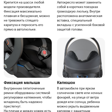
Крепится на шасси любой
Автокресло может заменить
модели производителя.
собой в коротких поездках
Фиксация максимально
громоздкую люльку, Внутри
плавная и бесшумная, можно
расположена анатомическая
не тревожить спящего
вставка, специальный
карапуза и перносить его
вкладыш с усиленной боковой
прямо в автолюльке.
защитой головы.
Фиксация малыша
Капюшон
Внутренние пятиточечные
В автомобиле при ярком
ремни оборудованы системой
солнечном свете или ночных
регулировки натяжения, чтобы
фонарей, на улице от ветра
младенец быть надежно
дождя или солнца, ребенка
пристегнут.
можно укрыть выдвижным
На плечах и между ножек есть
капором с защитным