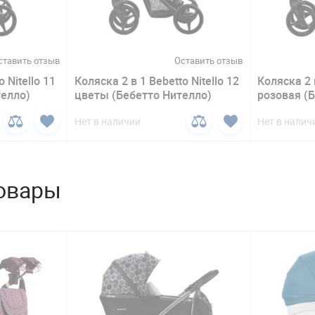
ставить отзыв
Оставить отзыв
 Nitello 11
Коляска 2 в 1 Bebetto Nitello 12
Коляска 2 в
елло)
цветы (Бебетто Нителло)
розовая (
Нет в наличии
Нет в налич
овары