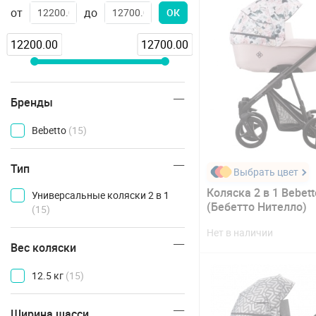
от
до
ОК
12200.00
12700.00
Бренды
Bebetto
(15)
Тип
Выбрать цвет
Коляска 2 в 1 Bebetto
Универсальные коляски 2 в 1
(Бебетто Нителло)
(15)
Нет в наличии
Вес коляски
12.5 кг
(15)
Ширина шасси