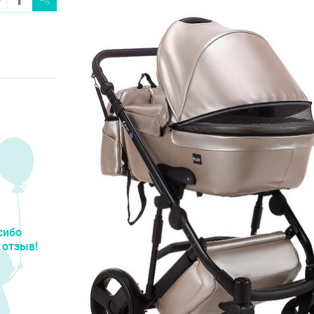
сибо
 отзыв!