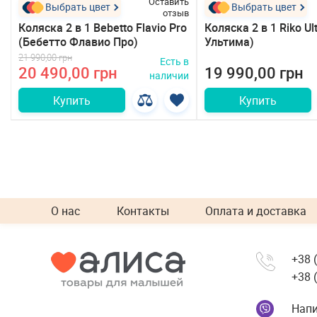
ь
Оставить
Выбрать цвет
Выбрать цвет
в
отзыв
Коляска 2 в 1 Bebetto Flavio Pro
Коляска 2 в 1 Riko Ul
(Бебетто Флавио Про)
Ультима)
21 990,00 грн
в
Есть в
20 490,00 грн
19 990,00 грн
и
наличии
Купить
Купить
О нас
Контакты
Оплата и доставка
+38 
+38 
Напи