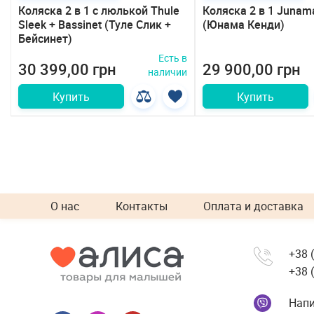
Коляска 2 в 1 с люлькой Thule
Коляска 2 в 1 Junam
Sleek + Bassinet (Туле Слик +
(Юнама Кенди)
Бейсинет)
в
Есть в
30 399,00 грн
29 900,00 грн
и
наличии
Купить
Купить
О нас
Контакты
Оплата и доставка
+38 
+38 
Напи