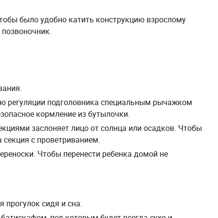
чтобы было удобно катить конструкцию взрослому
 позвоночник.
вания.
ью регуляции подголовника специальным рычажком
безопасное кормление из бутылочки.
кциями заслоняет лицо от солнца или осадков. Чтобы
а секция с проветриванием.
ереноски. Чтобы перенести ребенка домой не
 прогулок сидя и сна.
атискафом, под которым будет всегда сухо и