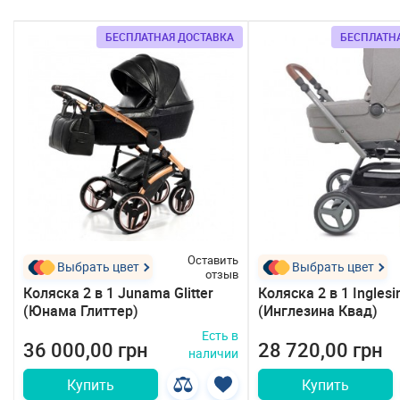
БЕСПЛАТНАЯ ДОСТАВКА
БЕСПЛАТН
ь
Оставить
Выбрать цвет
Выбрать цвет
в
отзыв
Коляска 2 в 1 Junama Glitter
Коляска 2 в 1 Ingles
(Юнама Глиттер)
(Инглезина Квад)
в
Есть в
36 000,00 грн
28 720,00 грн
и
наличии
Купить
Купить