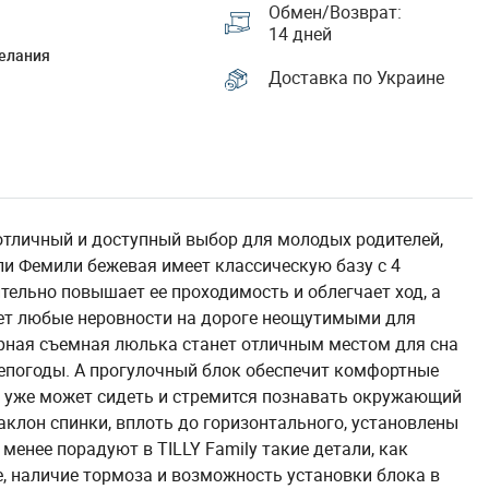
Обмен/Возврат:
14 дней
елания
Доставка по Украине
- отличный и доступный выбор для молодых родителей,
лли Фемили бежевая имеет классическую базу с 4
ельно повышает ее проходимость и облегчает ход, а
ет любые неровности на дороге неощутимыми для
орная съемная люлька станет отличным местом для сна
 непогоды. А прогулочный блок обеспечит комфортные
 уже может сидеть и стремится познавать окружающий
наклон спинки, вплоть до горизонтального, установлены
менее порадуют в TILLY Family такие детали, как
е, наличие тормоза и возможность установки блока в