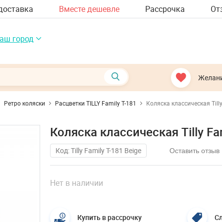
доставка
Вместе дешевле
Рассрочка
От
аш город
Желан
Ретро коляски
Расцветки TILLY Family T-181
Коляска классическая Tilly
Коляска классическая Tilly Fam
Код: Tilly Family T-181 Beige
Оставить отзыв
Нет в наличии
Купить в рассрочку
Сл