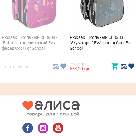
Рюкзак школьный CF86097
Рюкзак школьный CF85835
"Boho" ортопедический Eva
"Skyscraper" EVA фасад Cool For
фасад Cool For School
School
949,00 грн
Нет в наличии
664,30 грн