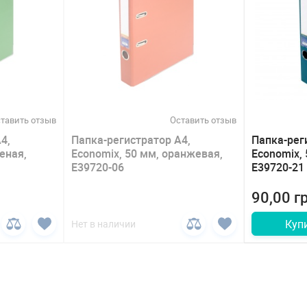
тавить отзыв
Оставить отзыв
4,
Папка-регистратор А4,
Папка-рег
еная,
Economix, 50 мм, оранжевая,
Economix, 
E39720-06
E39720-21
90,00 г
Куп
Нет в наличии