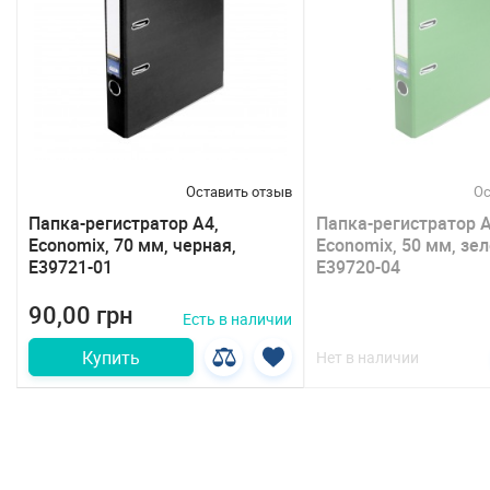
в
Оставить отзыв
Ос
Папка-регистратор А4,
Папка-регистратор А
Economix, 70 мм, черная,
Economix, 50 мм, зел
E39721-01
E39720-04
90,00 грн
Есть в наличии
Купить
Нет в наличии