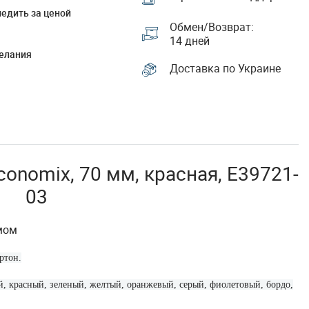
едить за ценой
Обмен/Возврат:
14 дней
елания
Доставка по Украине
conomix, 70 мм, красная, E39721-
03
мом
ртон.
й, красный, зеленый, желтый, оранжевый, серый, фиолетовый, бордо,