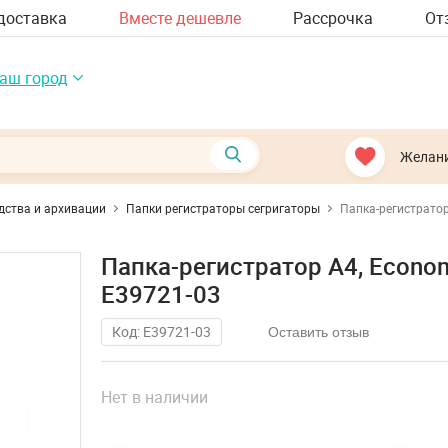
доставка
Вместе дешевле
Рассрочка
От
аш город
Желан
дства и архивации
Папки регистраторы сегригаторы
Папка-регистратор
Папка-регистратор А4, Econom
E39721-03
Код: E39721-03
Оставить отзыв
Нет в наличии