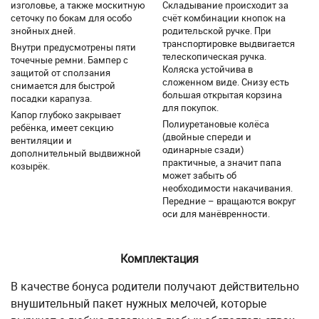
изголовье, а также москитную
Складывание происходит за
сеточку по бокам для особо
счёт комбинации кнопок на
знойных дней.
родительской ручке. При
транспортировке выдвигается
Внутри предусмотрены пяти
телескопическая ручка.
точечные ремни. Бампер с
Коляска устойчива в
защитой от сползания
сложенном виде. Снизу есть
снимается для быстрой
большая открытая корзина
посадки карапуза.
для покупок.
Капор глубоко закрывает
Полиуретановые колёса
ребёнка, имеет секцию
(двойные спереди и
вентиляции и
одинарные сзади)
дополнительный выдвижной
практичные, а значит папа
козырёк.
может забыть об
необходимости накачивания.
Передние – вращаются вокруг
оси для манёвренности.
Комплектация
В качестве бонуса родители получают действительно
внушительный пакет нужных мелочей, которые