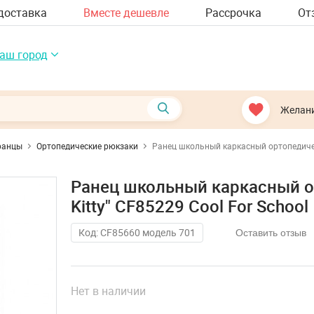
доставка
Вместе дешевле
Рассрочка
От
аш город
Желан
ранцы
Ортопедические рюкзаки
Ранец школьный каркасный ортопедическ
Ранец школьный каркасный о
Kitty" CF85229 Cool For School
Код: CF85660 модель 701
Оставить отзыв
Нет в наличии