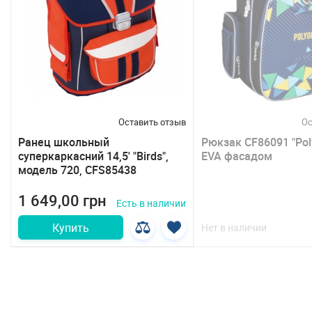
в
Оставить отзыв
Ос
Ранец школьный
Рюкзак CF86091 "Pol
суперкаркасний 14,5' "Birds",
EVA фасадом
модель 720, CFS85438
1 649,00 грн
Есть в наличии
Купить
Нет в наличии