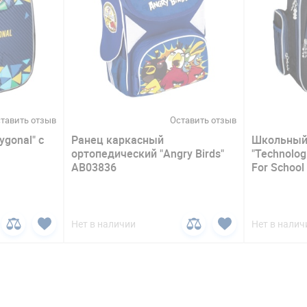
тавить отзыв
Оставить отзыв
ygonal" с
Ранец каркасный
Школьный 
ортопедический "Angry Birds"
"Technolog
АВ03836
For School
Нет в наличии
Нет в налич