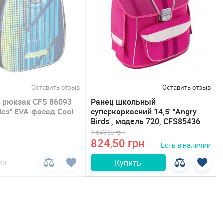
Оставить отзыв
Оставить отзыв
рюкзак CFS 86093
Ранец школьный
ies" EVA-фасад Cool
суперкаркасний 14,5' "Angry
Birds", модель 720, CFS85436
1 649,00 грн
824,50 грн
Есть в наличии
Купить
ии