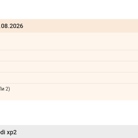
.08.2026
Пи 2)
di xp2