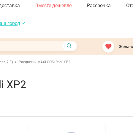
доставка
Вместе дешевле
Рассрочка
От
аш город
Желан
ппа 2-3)
Расцветки MAXI-COSI Rodi XP2
i XP2