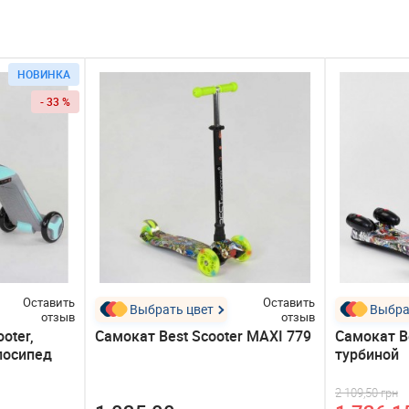
НОВИНКА
- 33 %
Оставить
Оставить
Выбрать цвет
Выбра
отзыв
отзыв
oter,
Самокат Best Scooter MAXI 779
Самокат Be
лосипед
турбиной
2 109,50 грн