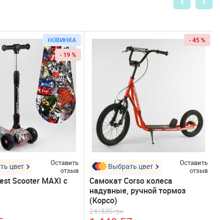
НОВИНКА
- 45 %
- 19 %
Оставить
Оставить
ть цвет
Выбрать цвет
отзыв
отзыв
st Scooter MAXI с
Самокат Corso колеса
надувные, ручной тормоз
(Корсо)
2 618,85 грн