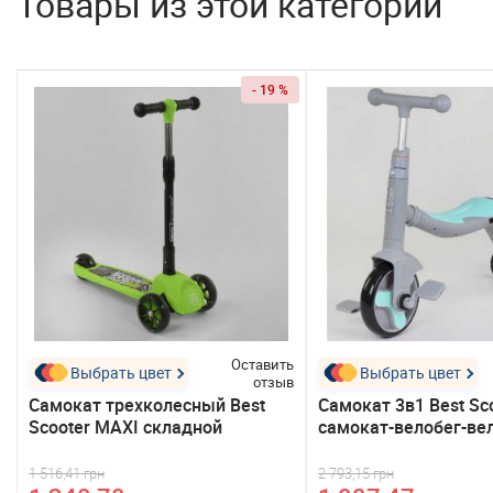
Товары из этой категории
- 19 %
ь
Оставить
Выбрать цвет
Выбрать цвет
в
отзыв
Самокат трехколесный Best
Самокат 3в1 Best Sco
Scooter MAXI складной
самокат-велобег-ве
1 516,41 грн
2 793,15 грн