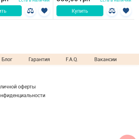
ить
Купить
Блог
Гарантия
F.A.Q.
Вакансии
бличной оферты
онфиденциальности