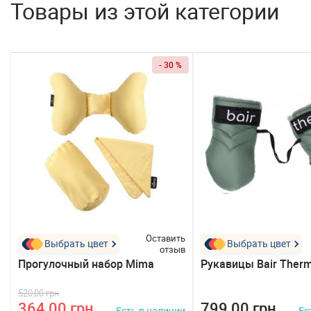
Товары из этой категории
- 30 %
ь
Оставить
Выбрать цвет
Выбрать цвет
в
отзыв
Прогулочный набор Mima
Рукавицы Bair Therm
520,00 грн
364,00 грн
799,00 грн
и
Есть в наличии
Ес