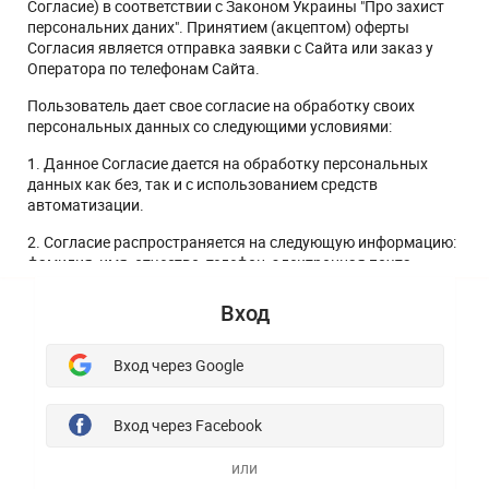
Согласие) в соответствии с Законом Украины "Про захист
персональних даних". Принятием (акцептом) оферты
Согласия является отправка заявки с Сайта или заказ у
Оператора по телефонам Сайта.
Пользователь дает свое согласие на обработку своих
персональных данных со следующими условиями:
1. Данное Согласие дается на обработку персональных
данных как без, так и с использованием средств
автоматизации.
2. Согласие распространяется на следующую информацию:
фамилия, имя, отчество, телефон, электронная почта.
3. Согласие на обработку персональных данных дается в
Вход
целях предоставления Пользователю ответа на заявку,
дальнейшего заключения и выполнения обязательств по
договорам, осуществления клиентской поддержки,
Вход через Google
информирования об услугах, которые, по мнению
Оператора, могут представлять интерес для Пользователя,
проведения опросов и маркетинговых исследований.
Вход через Facebook
4. Пользователь, предоставляет Оператору право
или
осуществлять следующие действия (операции) с