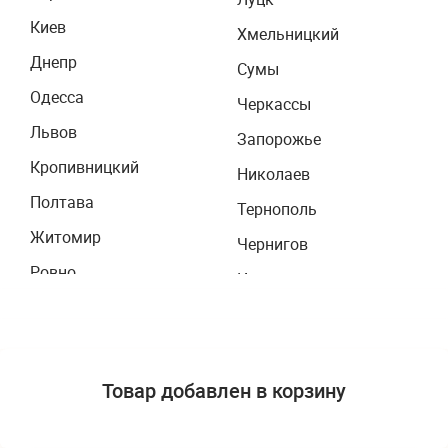
Киев
Хмельницкий
Днепр
Сумы
Одесса
Черкассы
Львов
Запорожье
Кропивницкий
Николаев
Полтава
Тернополь
Житомир
Чернигов
Ровно
Ивано-Франковск
Луганск
Ужгород
Херсон
Черновцы
Донецк
Товар добавлен в корзину