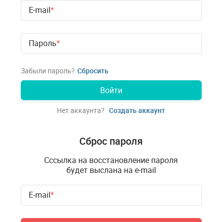
персональными данными: сбор, запись, систематизация,
E-mail
накопление, хранение, уточнение (обновление, изменение),
использование, обезличивание, блокирование, удаление и
уничтожение, передача третьим лицам, с согласия субъекта
Пароль
персональных данных и соблюдением мер,
обеспечивающих защиту персональных данных от
несанкционированного доступа.
Забыли пароль?
Сбросить
5. Персональные данные обрабатываются Оператором до
завершения всех необходимых процедур. Также обработка
Войти
может быть прекращена по запросу Пользователя на
электронную почту:
info@alisa-ua.com
Нет аккаунта?
Создать аккаунт
6. Пользователь подтверждает, что, давая Согласие, он
действует свободно, своей волей и в своем интересе.
Сброс пароля
7. Настоящее Согласие действует бессрочно до момента
Сссылка на восстановление пароля
прекращения обработки персональных данных по
будет выслана на e-mail
причинам, указанным в п.5 данного документа.
E-mail