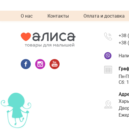
О нас
Контакты
Оплата и доставка
+38 
+38 
Напи
Граф
Пн-П
Сб: 1
Адре
Харь
Двор
Ежед