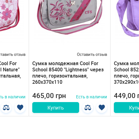
тавить отзыв
Оставить отзыв
ool For
Сумка молодежная Cool For
Сумка мол
l Nature"
School 85400 "Lightness" через
School 8523
нтальная,
плечо, горизонтальная,
плечо, го
260х370х110
370х290х1
465,00 грн
449,00 
ть в наличии
Есть в наличии
Купить
Куп