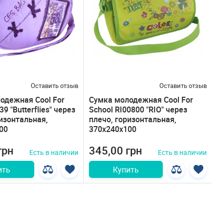
Оставить отзыв
Оставить отзыв
одежная Cool For
Сумка молодежная Cool For
9 "Butterflies" через
School RI00800 "RIO" через
ризонтальная,
плечо, горизонтальная,
00
370х240х100
грн
345,00 грн
Есть в наличии
Есть в наличии
ить
Купить