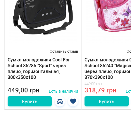
в
Оставить отзыв
Ос
Сумка молодежная Cool For
Сумка молодежная C
School 85285 "Sport" через
School 85240 "Magica
плечо, горизонтальная,
через плечо, горизо
300х350х100
370х290х100
449,00 грн
449,00 грн
318,79 грн
и
Есть в наличии
Ес
Купить
Купить