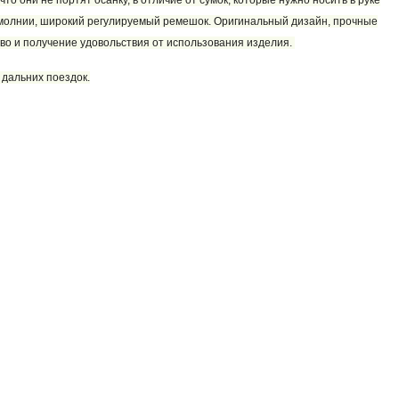
то они не портят осанку, в отличие от сумок, которые нужно носить в руке
а молнии, широкий регулируемый ремешок. Оригинальный дизайн, прочные
во и получение удовольствия от использования изделия.
 дальних поездок.