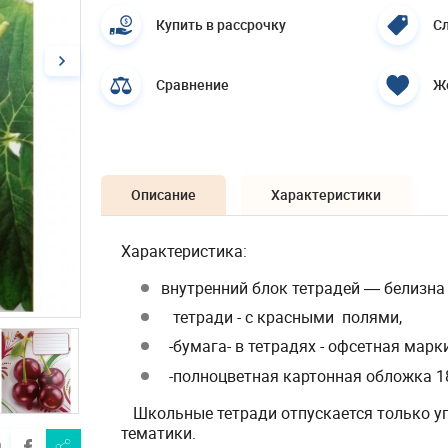
Купить в рассрочку
Сл
Сравнение
Ж
Описание
Характеристики
Характеристика:
внутренний блок тетрадей ― белизна 9
тетради - с красными полями,
-бумага
-
в тетрадях - офсетная марки
-полноцветная картонная обложка 180
Школьные тетради отпускается только упа
тематики.