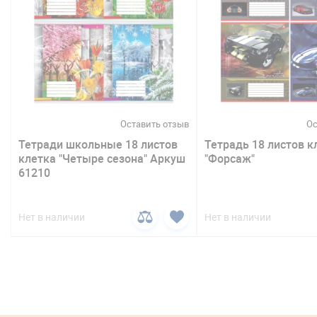
в
Оставить отзыв
Ос
Тетради школьные 18 листов
Тетрадь 18 листов к
клетка "Четыре сезона" Аркуш
"Форсаж"
61210
Нет в наличии
Нет в наличии