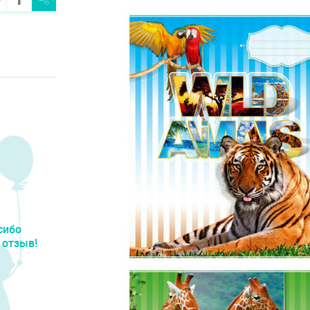
сибо
 отзыв!