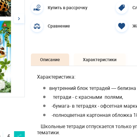
Купить в рассрочку
Сл
Сравнение
Ж
Описание
Характеристики
Характеристика:
внутренний блок тетрадей ― белизна 9
тетради - с красными полями,
-бумага
-
в тетрадях - офсетная марки
-полноцветная картонная обложка 180
Школьные тетради отпускается только упа
тематики.