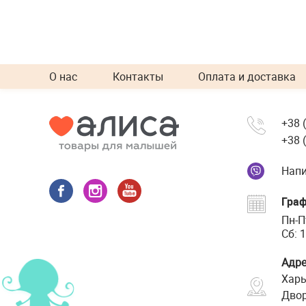
О нас
Контакты
Оплата и доставка
+38 
+38 
Напи
Граф
Пн-П
Сб: 1
Адре
Харь
Двор