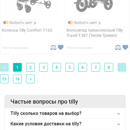
Выбрать цвет
Выбрать цвет
Коляска Tilly Comfort T-162
Велосипед трехколесный Tilly
Travel T-387 (Тилли Тревел)
Нет в наличии
Нет в наличии
«
1
2
3
4
5
6
7
8
...
15
16
»
Частые вопросы про
tilly
Tilly сколько товаров на выбор?
Какие условия доставки на
tilly
?