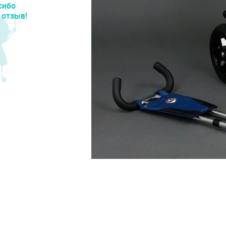
сибо
 отзыв!