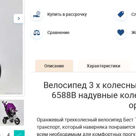
Купить в рассрочку
Сл
Сравнение
Ж
Описание
Характеристики
Велосипед 3 х колесный
6588B надувные кол
о
Оранжевый трехколесный велосипед Бест Т
транспорт, который наверняка понравится
всем необходимым для комфортных прогуло