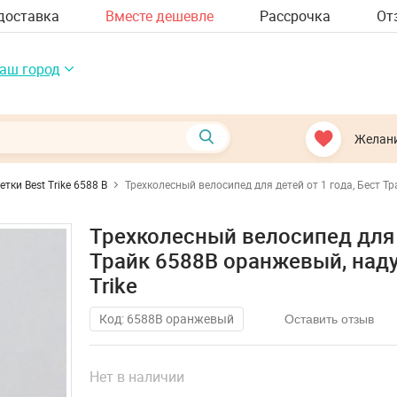
доставка
Вместе дешевле
Рассрочка
От
аш город
Желан
тки Best Trike 6588 B
Трехколесный велосипед для детей от 1 года, Бест Т
Трехколесный велосипед для д
Трайк 6588B оранжевый, над
Trike
Код: 6588B оранжевый
Оставить отзыв
Нет в наличии