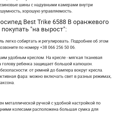
Резиновые шины с надувными камерами внутри
сшумность, хорошую управляемость.
сипед Best Trike 6588 B оранжевого
покупать "на вырост":
ь легко собиртать и регулировать. Подробнее об этом
звоните по номеру +38 066 256 50 06.
им удобным креслом. На кресле - мягкая тканевая
 а голову ребенка защищает большой капюшон.
езопасности: от ремней до бампера вокруг кресла.
ктивная фара: можно включать свет в разных режимах,
лаксона.
н металлической ручкой с удобной настройкой по
дними колесами расположена большая сумка для