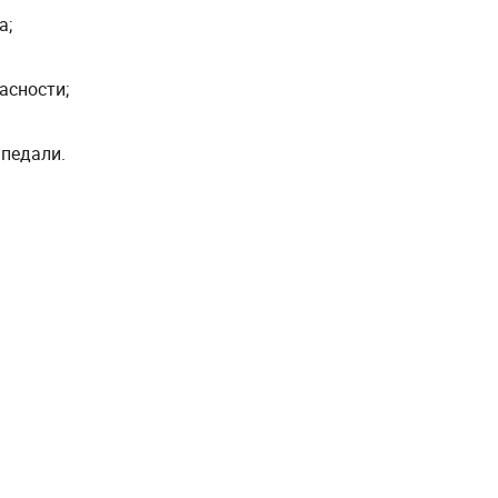
а;
асности;
 педали.