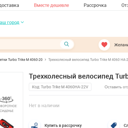
доставка
Вместе дешевле
Рассрочка
От
аш город
Желан
етки Turbo Trike M 4060-20
Трехколесный велосипед Turbo Trike M 4060 HA-
Трехколесный велосипед Turb
Код: Turbo Trike M 4060HA-22V
Оставить от
Нет в наличии
Купить в рассрочку
Сл