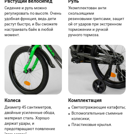
Растущий велосипед
Руль
Сидение и руль можно
Укомплектован анти
регулировать по высоте. Очень
скользящими
удобная функция, ведь дети
резиновыми грипсами, защит
растут быстро, и Вы сможете
ой от ударов при экстренном
настраивать байк в любой
торможении и ручкой
момент.
ручного тормоза.
Колеса
Комплектация
Диаметр 45 сантиметров,
Светоотражающие катафоты;
двойные усиленные обода,
Вспомогательные съемные
материал сталь. Хорошо
колесики;
держат удары, и
Пластиковые крылья.
предотвращают появление