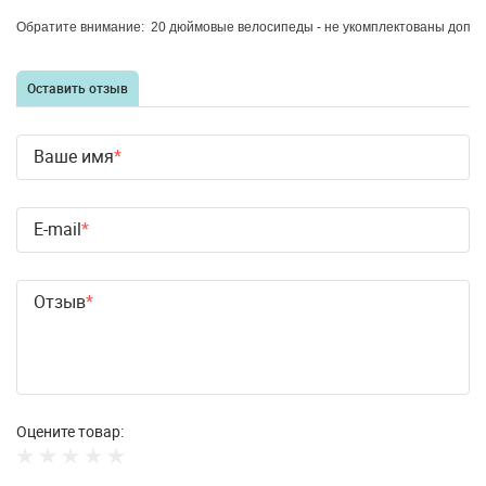
Обратите
внимание
:
20
дюймовые
велосипеды
-
не
укомплектованы
допо
Оставить отзыв
Ваше имя
E-mail
Отзыв
Оцените товар: