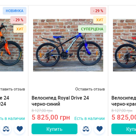
НОВИНКА
- 29 %
- 29 %
ХИТ
ХИТ
СУПЕРЦЕНА
тавить отзыв
Оставить отзыв
e 24
Велосипед Royal Drive 24
Велосипед 
024
черно-синий
черно-кра
8 127,00 грн
8 127,00 грн
5 825,00 грн
5 825,0
ть в наличии
Есть в наличии
Купить
Куп