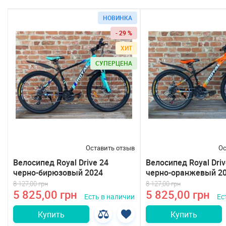
НОВИНКА
- 29 %
ХИТ
СУПЕРЦЕНА
Оставить отзыв
Ос
Велосипед Royal Drive 24
Велосипед Royal Driv
черно-бирюзовый 2024
черно-оранжевый 2
8 127,00 грн
8 127,00 грн
5 825,00 грн
5 825,00 грн
Есть в наличии
Ес
Купить
Купить