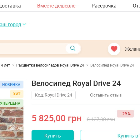
доставка
Вместе дешевле
Рассрочка
От
аш город
Желан
14 лет
Расцветки велосипедов Royal Drive 24
Велосипед Royal Drive 24
Велосипед Royal Drive 24
НОВИНКА
НОВИНКА
НОВИНКА
НОВИНКА
НОВИНКА
ХИТ
ХИТ
ХИТ
ХИТ
ХИТ
Код: Royal Drive 24
Оставить отзыв
СУПЕРЦЕНА
СУПЕРЦЕНА
СУПЕРЦЕНА
СУПЕРЦЕНА
СУПЕРЦЕНА
- 29 %
5 825,00 грн
8 127,00 грн
Купить
Купить в 