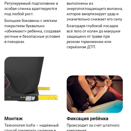
Регулируемый подголовник и
выполнены из
особая спинка адаптируются
энергопоглощающего волокна,
под любой рост.
которое амортизирует удар и
значительно снижает его силу.
Большие боковины с мягким
покрытием буквально
Благодаря глубокой посадке
«обнимают» ребёнка, создавая
всё тело от колен до макушки
уютные и безопасные условия
защищено от травм при
в поездках.
резком торможении или
серьёзном ДТП.
Монтаж
Фиксация ребёнка
Технология Isofix – надёжный
Происходит за счёт штатного
способ закрепить сидение в
крепления.