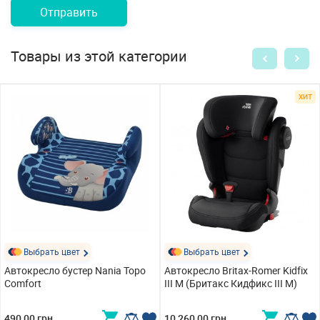
Отправить
Товары из этой категории
ХИТ
Выбрать цвет
Выбрать цвет
Автокресло бустер Nania Topo
Автокресло Britax-Romer Kidfix
Comfort
III M (Бритакс Кидфикс III М)
490,00 грн
10 260,00 грн