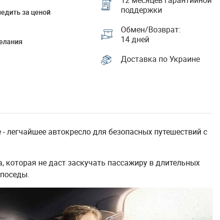
12 месяцев гарантийной
поддержки
едить за ценой
Обмен/Возврат:
14 дней
елания
Доставка по Украине
se - легчайшее автокресло для безопасных путешествий с
, которая не даст заскучать пассажиру в длительных
епоседы.