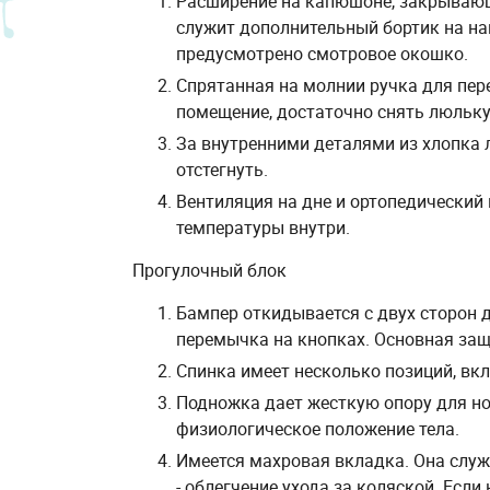
Расширение на капюшоне, закрывающе
служит дополнительный бортик на нак
предусмотрено смотровое окошко.
Спрятанная на молнии ручка для пер
помещение, достаточно снять люльку
За внутренними деталями из хлопка 
отстегнуть.
Вентиляция на дне и ортопедический
температуры внутри.
Прогулочный блок
Бампер откидывается с двух сторон д
перемычка на кнопках. Основная за
Спинка имеет несколько позиций, вкл
Подножка дает жесткую опору для но
физиологическое положение тела.
Имеется махровая вкладка. Она служ
- облегчение ухода за коляской. Если