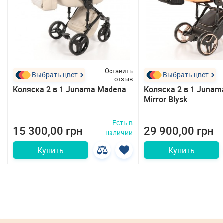
ь
Оставить
Выбрать цвет
Выбрать цвет
в
отзыв
Коляска 2 в 1 Junama Madena
Коляска 2 в 1 Junam
Mirror Blysk
в
Есть в
15 300,00 грн
29 900,00 грн
и
наличии
Купить
Купить