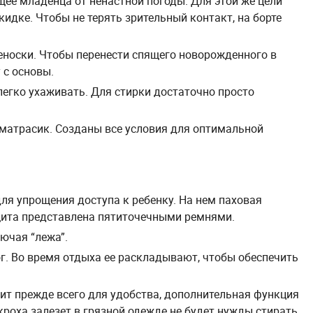
е младенца от ненастной погоды. Для этой же цели
идке. Чтобы не терять зрительный контакт, на борте
еноски. Чтобы перенести спящего новорожденного в
 с основы.
легко ухаживать. Для стирки достаточно просто
 матрасик. Созданы все условия для оптимальной
ля упрощения доступа к ребенку. На нем паховая
щита представлена пятиточечными ремнями.
ючая “лежа”.
г. Во время отдыха ее раскладывают, чтобы обеспечить
ит прежде всего для удобства, дополнительная функция
 кроха залезет в грязной одежде не будет нужды стирать