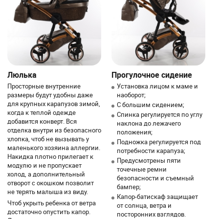
Люлька
Прогулочное сидение
Просторные внутренние
Установка лицом к маме и
размеры будут удобны даже
наоборот;
для крупных карапузов зимой,
С большим сидением;
когда к теплой одежде
Спинка регулируется по углу
добавится конверт. Вся
наклона до лежачего
отделка внутри из безопасного
положения;
хлопка, чтоб не вызывать у
Подножка регулируется под
маленького хозяина аллергии.
потребности карапуза;
Накидка плотно прилегает к
Предусмотрены пяти
модулю и не пропускает
точечные ремни
холод, а дополнительный
безопасности и съемный
отворот с окошком позволит
бампер;
не терять малыша из виду.
Капор-батискаф защищает
Чтоб укрыть ребенка от ветра
от солнца, ветра и
достаточно опустить капор.
посторонних взглядов.