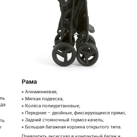
Рама
Алюминиевая;
ль
Мягкая подвеска;
гда
Колёса полиуретановые;
Передние – двойные, фиксирующиеся прямо;
Задний стояночный тормоз-качель;
ть
о
Большая багажная корзина открытого типа.
Превратить аксессуар в компактный багаж и