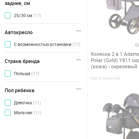
задние, см
25/30 см
(17)
Автокресло
С возможностью установки
(17)
О
Коляска 2 в 1 Adame
Polar (Gold) Y811 с
Страна бренда
(кожа) - сиреневый
Польша
(17)
Нет в наличии
Пол ребенка
Девочка
(11)
Мальчик
(11)