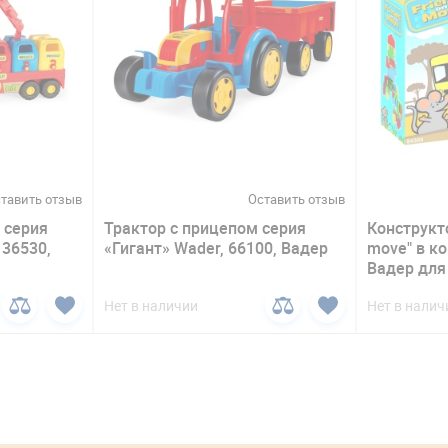
тавить отзыв
Оставить отзыв
 серия
Трактор с прицепом серия
Конструкто
 36530,
«Гигант» Wader, 66100, Вадер
move" в ко
Вадер для
Нет в наличии
Нет в налич