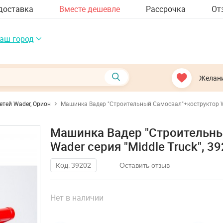
доставка
Вместе дешевле
Рассрочка
От
аш город
Желан
етей Wader, Орион
Машинка Вадер "Строительный Самосвал"+коструктор Wad
Машинка Вадер "Строительны
Wader серия "Middle Truck", 3
Код: 39202
Оставить отзыв
Нет в наличии