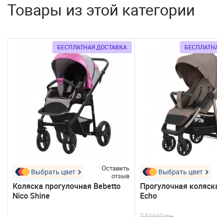
Товары из этой категории
БЕСПЛАТНАЯ ДОСТАВКА
БЕСПЛАТН
ь
Оставить
Выбрать цвет
Выбрать цвет
в
отзыв
Коляска прогулочная Bebetto
Прогулочная коляска
Nico Shine
Echo
7 524,00 грн