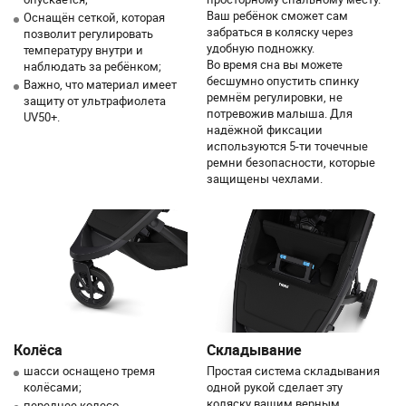
Ваш ребёнок сможет сам
Оснащён сеткой, которая
забраться в коляску через
позволит регулировать
удобную подножку.
температуру внутри и
Во время сна вы можете
наблюдать за ребёнком;
бесшумно опустить спинку
Важно, что материал имеет
ремнём регулировки, не
защиту от ультрафиолета
потревожив малыша. Для
UV50+.
надёжной фиксации
используются 5-ти точечные
ремни безопасности, которые
защищены чехлами.
Колёса
Складывание
шасси оснащено тремя
Простая система складывания
колёсами;
одной рукой сделает эту
коляску вашим верным
переднее колесо