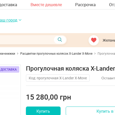
доставка
Вместе дешевле
Рассрочка
От
аш город
Желан
ки-книжки
Расцветки прогулочных колясок X-Lander X-Move
Прогулочна
Прогулочная коляска X-Lander
 ДОСТАВКА
 ДОСТАВКА
 ДОСТАВКА
 ДОСТАВКА
 ДОСТАВКА
 ДОСТАВКА
Код: прогулочная X-Lander X-Move
Оставит
15 280,00 грн
Купить
Купить в 