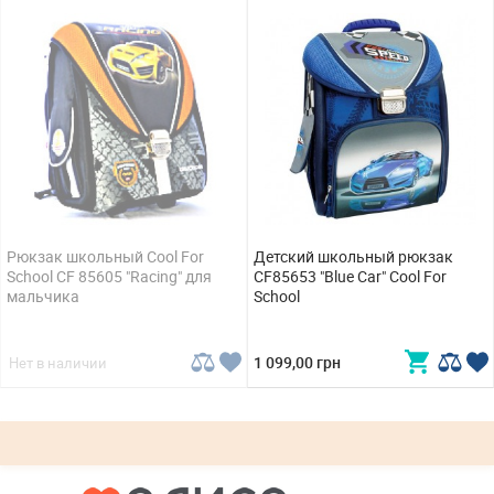
Рюкзак школьный Cool For
Детский школьный рюкзак
School CF 85605 "Racing" для
CF85653 "Blue Car" Cool For
мальчика
School
1 099,00 грн
Нет в наличии