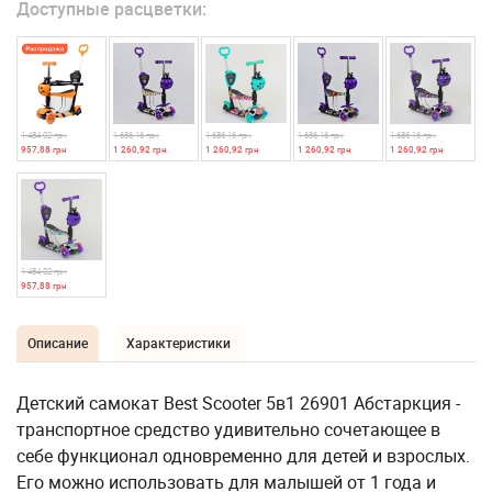
Доступные расцветки:
1 484,02 грн
1 686,16 грн
1 686,16 грн
1 686,16 грн
1 686,16 грн
957,88 грн
1 260,92 грн
1 260,92 грн
1 260,92 грн
1 260,92 грн
1 484,02 грн
957,88 грн
Описание
Характеристики
Детский самокат Best Scooter 5в1 26901 Абстаркция -
транспортное средство удивительно сочетающее в
себе функционал одновременно для детей и взрослых.
Его можно использовать для малышей от 1 года и