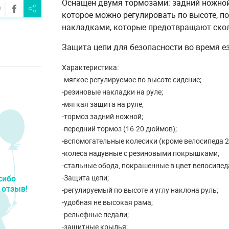
Оснащен двумя тормозами: задний ножной 
которое можно регулировать по высоте, п
накладками, которые предотвращают скол
Защита цепи для безопасности во время е
Характеристика:
-мягкое регулируемое по высоте сидение;
-резиновые накладки на руле;
-мягкая защита на руле;
-тормоз задний ножной;
-передний тормоз (16-20 дюймов);
-вспомогательные колесики (кроме велосипеда 
-колеса надувные с резиновыми покрышками;
-стальные обода, покрашенные в цвет велосипед
сибо
-Защита цепи;
 отзыв!
-регулируемый по высоте и углу наклона руль;
-удобная не высокая рама;
-рельефные педали;
-защитные крылья;