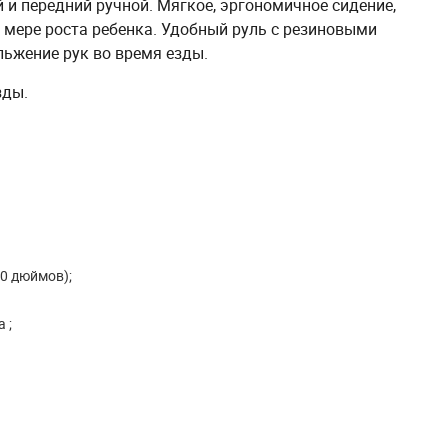
и передний ручной. Мягкое, эргономичное сидение,
о мере роста ребенка. Удобный руль с резиновыми
ьжение рук во время езды.
зды.
20 дюймов);
а ;